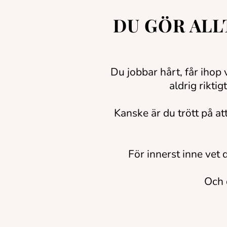
DU GÖR ALL
Du jobbar hårt, får ihop
aldrig rikti
Kanske är du trött på att
För innerst inne vet 
Och d