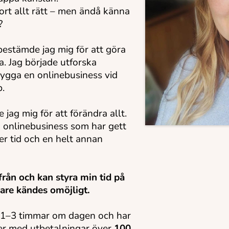
ort allt rätt – men ändå känna
?
estämde jag mig för att göra
. Jag började utforska
bygga en onlinebusiness vid
b.
 jag mig för att förändra allt.
n onlinebusiness som har gett
er tid och en helt annan
från och kan styra min tid på
gare kändes omöjligt.
t 1–3 timmar om dagen och har
er med utbetalningar över
100