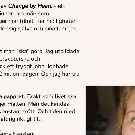
 av
Change by Heart
– ett
innor och män som
r mer frihet, fler möjligheter
 för sig själva och sina familjer.
et man "ska" göra. Jag utbildade
dersköterska och
ck ett tryggt jobb. Jobbade
2 mil om dagen. Och jag har tre
på pappret.
Exakt som livet ska
ljer mallen. Men det kändes
r konstant trött. Och tiden med
drig riktigt till.
läppa känslan: