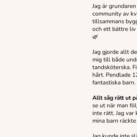
Jag är grundaren
community av kv
tillsammans bygge
och ett bättre liv
🌿
Jag gjorde allt d
mig till både un
tandsköterska. Fi
hårt. Pendlade 1
fantastiska barn.
Allt såg rätt ut 
se ut när man fö
inte rätt. Jag va
mina barn räckte al
Jag kunde inte s