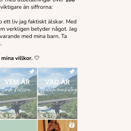
iktigare än siffrorna:
 ett liv jag faktiskt älskar. Med
om verkligen betyder något. Jag
rvarande med mina barn. Ta
.
 mina villkor.
🤍