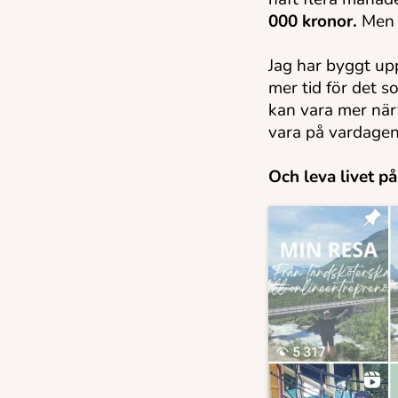
000 kronor.
Men v
Jag har byggt upp
mer tid för det s
kan vara mer nä
vara på vardagen
Och leva livet på