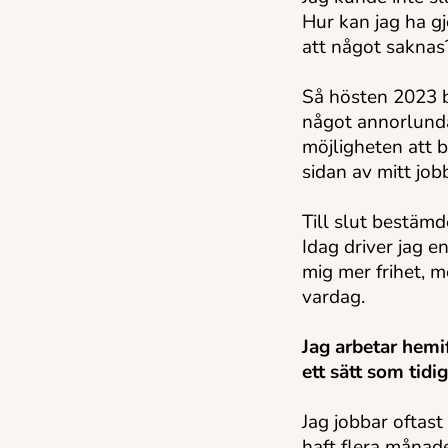
Hur kan jag ha gj
att något saknas
Så hösten 2023 b
något annorlunda
möjligheten att 
sidan av mitt job
Till slut bestämde
Idag driver jag e
mig mer frihet, m
vardag.
Jag arbetar hemi
ett sätt som tidi
Jag jobbar oftas
haft flera månad